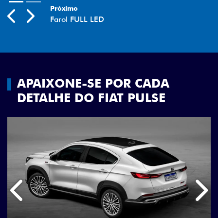
Próximo
Previous
Next
Farol FULL LED
APAIXONE-SE POR CADA
DETALHE DO FIAT PULSE
Anterior
Próx