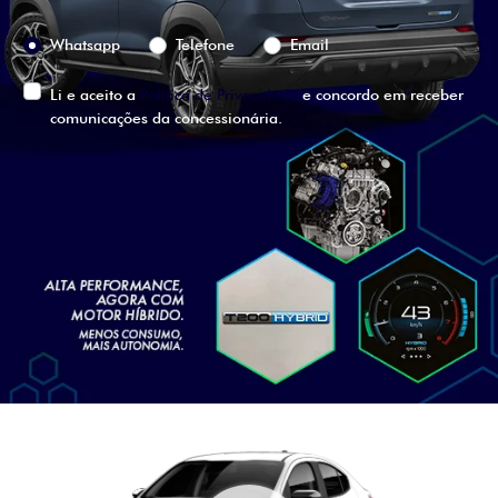
Preferência de contato:
Whatsapp
Telefone
Email
Li e aceito a
Política de Privacidade
e concordo em receber
comunicações da concessionária.
ENTRAR EM CONTATO
VISUALIZE O
VEÍCULO EM
360°