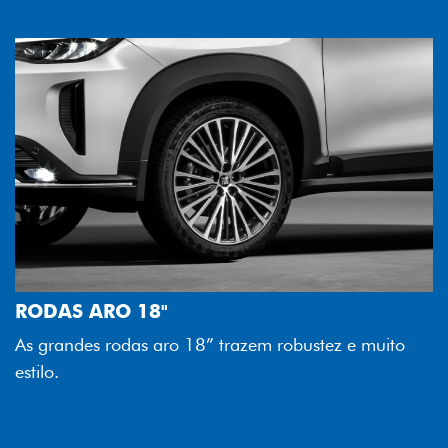
RODAS ARO 18"
As grandes rodas aro 18” trazem robustez e muito
estilo.