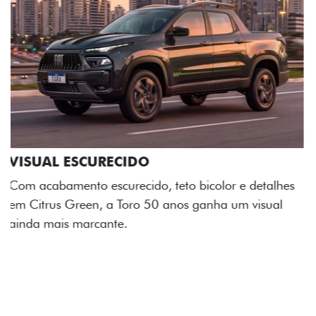
ADESIVOS ESTILIZADOS
Os adesivos aplicados no capô e nas laterais
reforçam a identidade única dessa edição para lá de
comemorativa.
Próximo
Previous
Next
Tecnologia de série