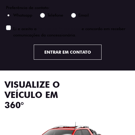
Preferência de contato:
Whatsapp
Telefone
Email
Li e aceito a
Política de Privacidade
e concordo em receber
comunicações da concessionária.
ENTRAR EM CONTATO
VISUALIZE O
VEÍCULO EM
360°