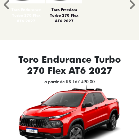
Anterior
P
Toro Endurance
Toro Freedom
Turbo 270 Flex
Turbo 270 Flex
AT6 2027
AT6 2027
Toro Endurance Turbo
270 Flex AT6 2027
a partir de R$ 167.490,00