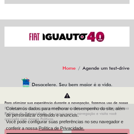
Home
Agende um test-drive
Desacelere. Seu bem maior é a vida.
Para otimizar sua experiência durante a navegação, fazemos uso de nossa
Política de Cookies e para proteger seus dados pessoais respeitamos nossa
Coletamos dados para melhorar o desempenho do site, além
IGUAUTO VEICULOS E PEÇAS LTDA
Política de Privacidade
. Ao seguir com a navegação e visita você
de personalizar conteúdo e anúncios.
concorda com nossas Políticas.
10.498.152/0001-10
Você pode configurar suas preferências no seu navegador e
conferir a nossa
Política de Privacidade.