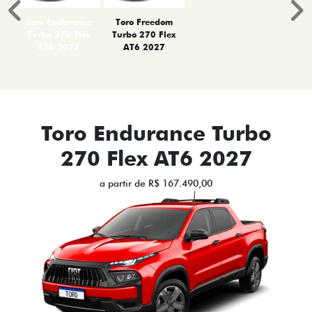
Anterior
P
Toro Endurance
Toro Freedom
Turbo 270 Flex
Turbo 270 Flex
AT6 2027
AT6 2027
Toro Endurance Turbo
270 Flex AT6 2027
a partir de R$ 167.490,00