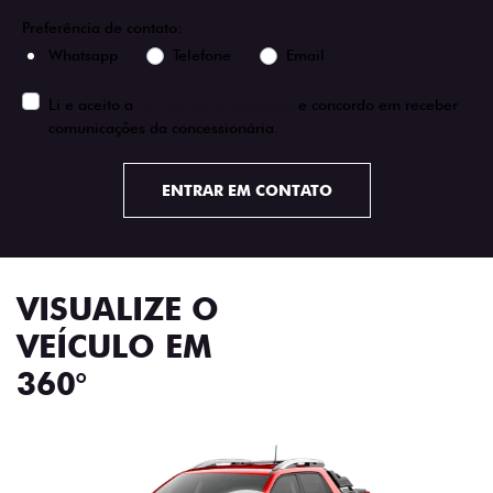
Preferência de contato:
Whatsapp
Telefone
Email
Li e aceito a
Política de Privacidade
e concordo em receber
comunicações da concessionária.
ENTRAR EM CONTATO
VISUALIZE O
VEÍCULO EM
360°