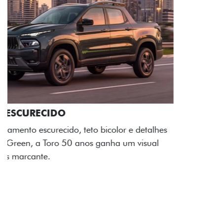
ADESIVOS ESTILIZADOS
Os adesivos aplicados no capô e nas laterais
reforçam a identidade única dessa edição para lá de
comemorativa.
Próximo
Previous
Next
Tecnologia de série