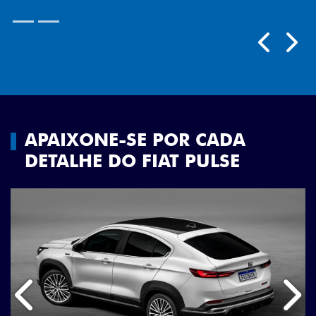
Próximo
Previous
Next
Rodas aro 18"
APAIXONE-SE POR CADA
DETALHE DO FIAT PULSE
Anterior
Próx