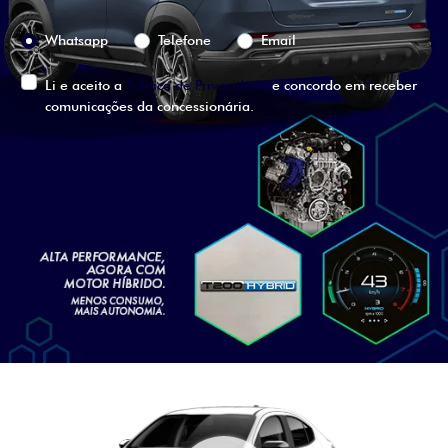
Preferência de contato:
Whatsapp
Telefone
Email
Li e aceito a
Política de Privacidade
e concordo em receber
comunicações da concessionária.
ENTRAR EM CONTATO
VISUALIZE O
VEÍCULO EM
360°