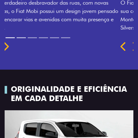
O Fiat Mobi tem sempre uma opção de cor que é a
sua cara. Escolha entre o Preto Vulcano, Vermelho
Montecarlo, Branco Banchisa, Prata Bari e Cinza
Silverstone.
Próximo
Previous
Next
Rodas de liga leve
ORIGINALIDADE E EFICIÊNCIA
EM CADA DETALHE