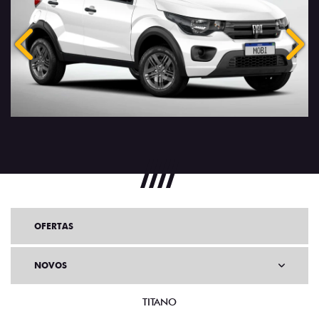
Anterior
Próx
OFERTAS
NOVOS
TITANO