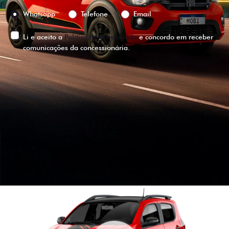
Preferência de contato:
Whatsapp
Telefone
Email
Li e aceito a
Política de Privacidade
e concordo em receber
comunicações da concessionária.
ENTRAR EM CONTATO
VISUALIZE O
VEÍCULO EM
360°