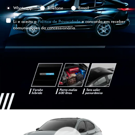
Preferência de contato:
Whatsapp
Telefone
Email
Li e aceito a
Política de Privacidade
e concordo em receber
comunicações da concessionária.
ENTRAR EM CONTATO
VISUALIZE O
VEÍCULO EM
360°