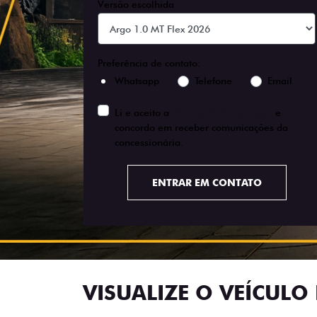
Versão escolhida
Preferência de contato:
Whatsapp
Telefone
Email
Li e aceito a
Política de Privacidade
e
concordo em receber comunicações da
concessionária.
ENTRAR EM CONTATO
VISUALIZE O VEÍCULO 