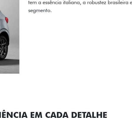
carro, que possui acabamen
Próximo
Previous
Next
Conjunto de l
IÊNCIA EM CADA DETALHE