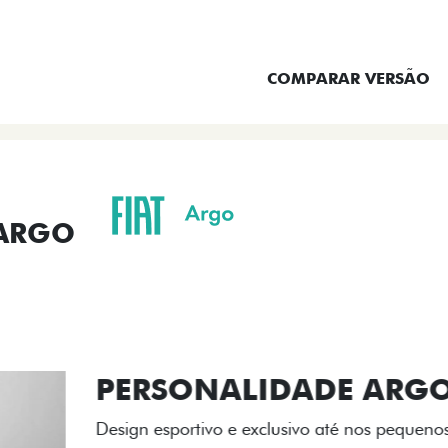
ENTRAR EM CONTATO
COMPARAR VERSÃO
 ARGO
ORMANCE
SEGURANÇA
ACESSÓRIOS
SER
ACABAMENTO
A flag italiana e o novo l