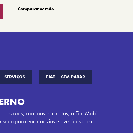
Comparar versão
SERVIÇOS
FIAT + SEM PARAR
S DE CORES
a opção de cor que é a sua cara. Escolha
melho Montecarlo, Branco Banchisa, Prata