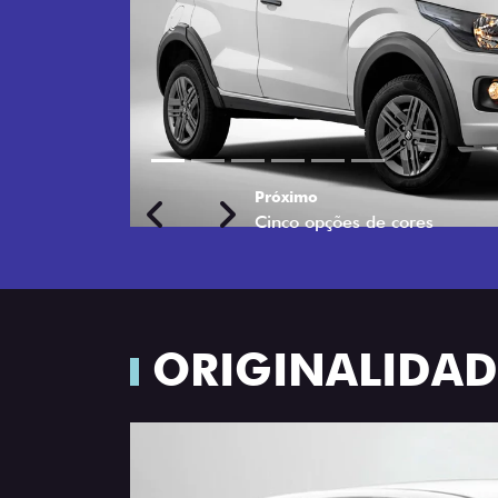
Próximo
Previous
Next
Rodas de liga leve
ORIGINALIDADE