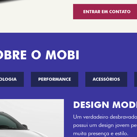
ENTRAR EM CONTATO
OBRE O MOBI
OLOGIA
PERFORMANCE
ACESSÓRIOS
CINCO OPÇÕE
O Fiat Mobi tem sempre um
entre o Preto Vulcano, Ver
Bari e Cinza Silverstone.