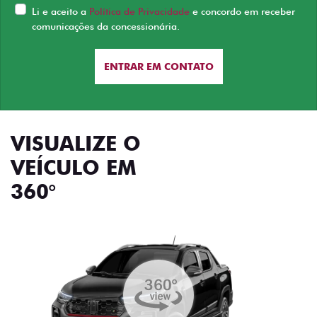
Li e aceito a
Política de Privacidade
e concordo em receber
comunicações da concessionária.
ENTRAR EM CONTATO
VISUALIZE O
VEÍCULO EM
360°