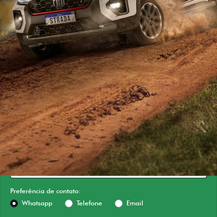
ESTOU INTERESSADO
Versão escolhida
Preferência de contato:
Whatsapp
Telefone
Email