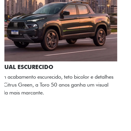
ADESIVOS ESTILIZADOS
Os adesivos aplicados no capô e nas laterais
reforçam a identidade única dessa edição para lá de
comemorativa.
Próximo
Previous
Next
Tecnologia de série