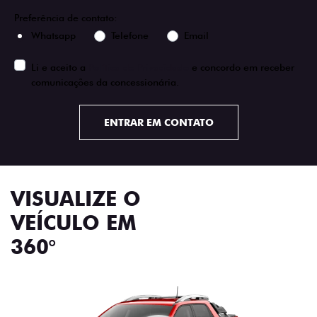
Preferência de contato:
Whatsapp
Telefone
Email
Li e aceito a
Política de Privacidade
e concordo em receber
comunicações da concessionária.
ENTRAR EM CONTATO
VISUALIZE O
VEÍCULO EM
360°