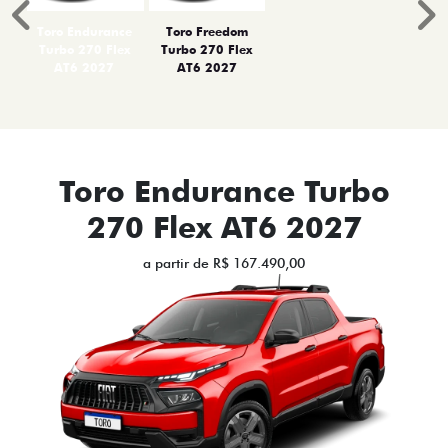
Anterior
P
Toro Endurance
Toro Freedom
Turbo 270 Flex
Turbo 270 Flex
AT6 2027
AT6 2027
Toro Endurance Turbo
270 Flex AT6 2027
a partir de R$ 167.490,00