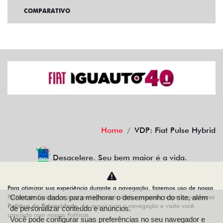
COMPARATIVO
Home
VDP: Fiat Pulse Hybrid
Desacelere. Seu bem maior é a vida.
Para otimizar sua experiência durante a navegação, fazemos uso de nossa
Política de Cookies e para proteger seus dados pessoais respeitamos nossa
Coletamos dados para melhorar o desempenho do site, além
IGUAUTO VEICULOS E PEÇAS LTDA
Política de Privacidade
. Ao seguir com a navegação e visita você
de personalizar conteúdo e anúncios.
concorda com nossas Políticas.
10.498.152/0001-10
Você pode configurar suas preferências no seu navegador e