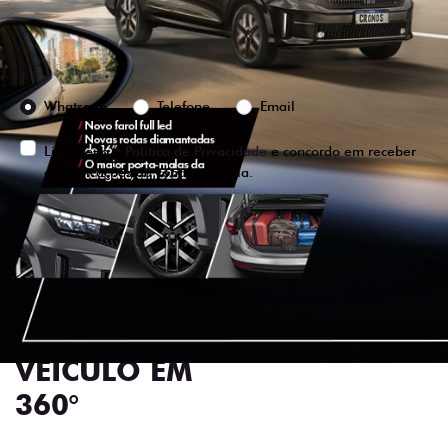
Preferência de contato:
Whatsapp
Telefone
Email
Li e aceito a
Política de Privacidade
e concordo em receber
comunicações da concessionária.
ENTRAR EM CONTATO
VISUALIZE O
VEÍCULO EM
360°