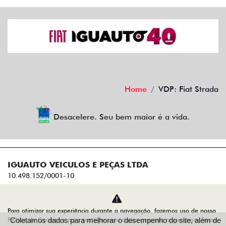
Home
VDP: Fiat Strada
Desacelere. Seu bem maior é a vida.
IGUAUTO VEICULOS E PEÇAS LTDA
10.498.152/0001-10
Desenvolvido pela DEALERSPACE ® Direitos Reservados.
Para otimizar sua experiência durante a navegação, fazemos uso de nossa
Política de Cookies e para proteger seus dados pessoais respeitamos nossa
Coletamos dados para melhorar o desempenho do site, além de