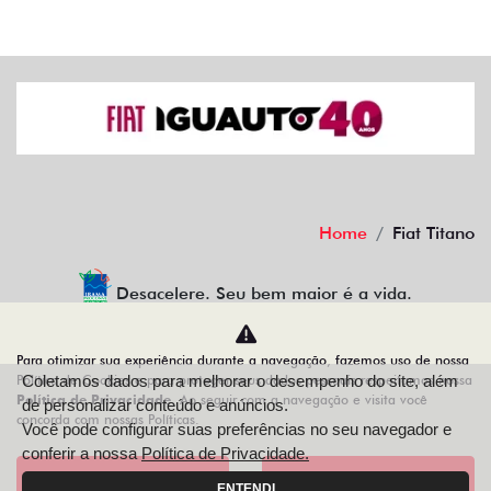
Home
Fiat Titano
Desacelere. Seu bem maior é a vida.
Para otimizar sua experiência durante a navegação, fazemos uso de nossa
Política de Cookies e para proteger seus dados pessoais respeitamos nossa
Coletamos dados para melhorar o desempenho do site, além
IGUAUTO VEICULOS E PEÇAS LTDA
Política de Privacidade
. Ao seguir com a navegação e visita você
de personalizar conteúdo e anúncios.
concorda com nossas Políticas.
10.498.152/0001-10
Você pode configurar suas preferências no seu navegador e
conferir a nossa
Política de Privacidade.
Aceitar
Recusar
ENTENDI
Desenvolvido pela DEALERSPACE ® Direitos Reservados.