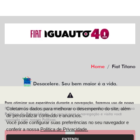
Home
Fiat Titano
Desacelere. Seu bem maior é a vida.
Para otimizar sua experiência durante a navegação, fazemos uso de nossa
Política de Cookies e para proteger seus dados pessoais respeitamos nossa
Coletamos dados para melhorar o desempenho do site, além
IGUAUTO VEICULOS E PEÇAS LTDA
Política de Privacidade
. Ao seguir com a navegação e visita você
de personalizar conteúdo e anúncios.
concorda com nossas Políticas.
10.498.152/0001-10
Você pode configurar suas preferências no seu navegador e
conferir a nossa
Política de Privacidade.
Aceitar
Recusar
ENTENDI
Desenvolvido pela DEALERSPACE ® Direitos Reservados.