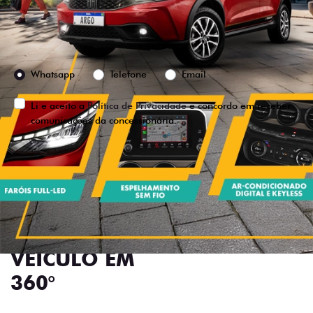
Preferência de contato:
Whatsapp
Telefone
Email
Li e aceito a
Política de Privacidade
e concordo em receber
comunicações da concessionária.
ENTRAR EM CONTATO
VISUALIZE O
VEÍCULO EM
360°