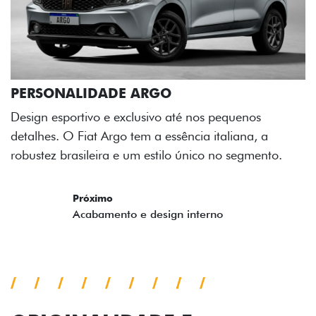
s
, a
ento.