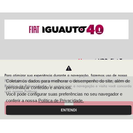
Home
VDP: Fiat Toro
Para otimizar sua experiência durante a navegação, fazemos uso de nossa
Desacelere. Seu bem maior é a vida.
Política de Cookies e para proteger seus dados pessoais respeitamos nossa
Coletamos dados para melhorar o desempenho do site, além de
Política de Privacidade
. Ao seguir com a navegação e visita você concorda
personalizar conteúdo e anúncios.
com nossas Políticas.
Você pode configurar suas preferências no seu navegador e
conferir a nossa
Política de Privacidade.
IGUAUTO VEICULOS E PEÇAS LTDA
Aceitar
Recusar
ENTENDI
10.498.152/0001-10
Desenvolvido pela DEALERSPACE ® Direitos Reservados.