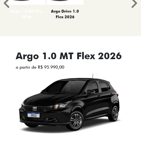
Anterior
P
Argo 1.0 MT Flex
Argo Drive 1.0
2026
Flex 2026
Argo 1.0 MT Flex 2026
a partir de R$ 95.990,00