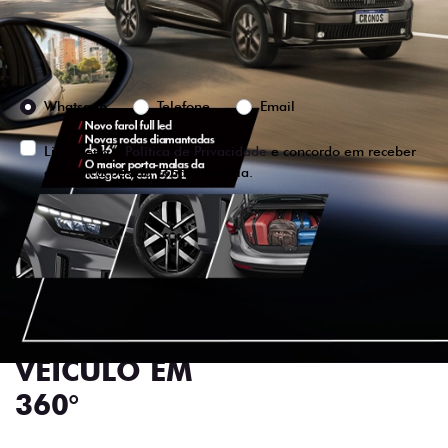
Preferência de contato:
Whatsapp
Telefone
Email
Li e aceito a
Política de Privacidade
e concordo em receber
comunicações da concessionária.
ENTRAR EM CONTATO
VISUALIZE O
VEÍCULO EM
360°