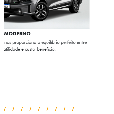
RODAS DE LIGA-LEVE
As rodas de liga leve com desenho dinâmico e
acabamento diamantado elevam o estilo do Fiat
Cronos, trazendo mais personalidade para cada
viagem.
Próximo
Previous
Next
Faróis com assinatura em LED