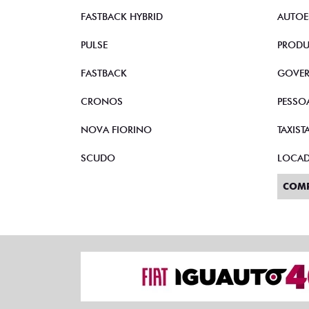
STRADA
VEND
TORO
CNPJ 
FASTBACK HYBRID
AUTOE
PULSE
PRODU
FASTBACK
GOVE
CRONOS
PESSO
NOVA FIORINO
TAXIST
SCUDO
LOCA
COM