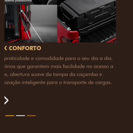
PACK OFF-ROAD
Prepare sua picape para qualquer desafio. O Pack
off-road combina engate de reboque para até 3,5
toneladas, alargadores de para-lamas e overbumper,
oferecendo mais capacidade de reboque, proteção
extra para a carroceria e um visual ainda mais
imponente para enfrentar qualquer terreno com
confiança.
Próximo
Previous
Next
Pack tecnologia