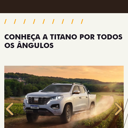
CONHEÇA A TITANO POR TODOS
OS ÂNGULOS
Anterior
Próx