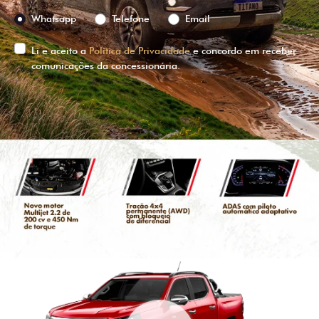
Preferência de contato:
Whatsapp
Telefone
Email
Li e aceito a
Política de Privacidade
e concordo em receber
comunicações da concessionária.
ENTRAR EM CONTATO
VISUALIZE O
VEÍCULO EM
360°