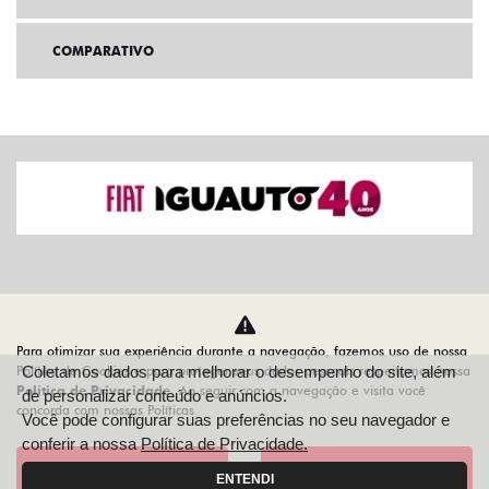
COMPARATIVO
Home
VDP: Fiat Toro
Para otimizar sua experiência durante a navegação, fazemos uso de nossa
Política de Cookies e para proteger seus dados pessoais respeitamos nossa
Coletamos dados para melhorar o desempenho do site, além
Desacelere. Seu bem maior é a vida.
Política de Privacidade
. Ao seguir com a navegação e visita você
de personalizar conteúdo e anúncios.
concorda com nossas Políticas.
Você pode configurar suas preferências no seu navegador e
conferir a nossa
Política de Privacidade.
Aceitar
Recusar
IGUAUTO VEICULOS E PEÇAS LTDA
ENTENDI