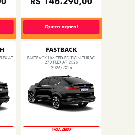
00
R$ 146.290,00
Quero agora!
TH
FASTBACK
LEX AT
FASTBACK LIMITED EDITION TURBO
270 FLEX AT 2026
2026/2026
PREÇO IMPERDÍVEL