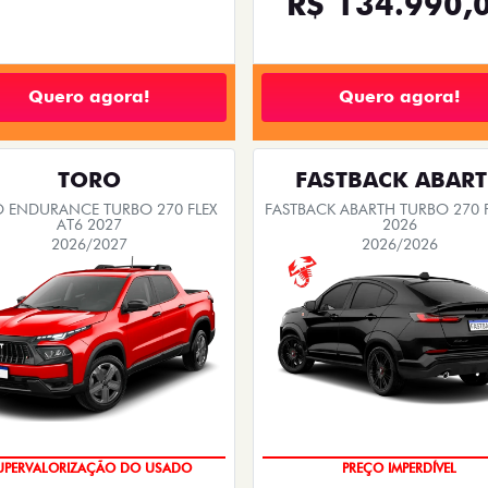
R$ 134.990,
Quero agora!
Quero agora!
TORO
FASTBACK ABAR
 ENDURANCE TURBO 270 FLEX
FASTBACK ABARTH TURBO 270 F
AT6 2027
2026
2026/2027
2026/2026
COM USADO NA TROCA
SAIA DE FIAT 0KM