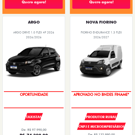
Quero agora!
Quero agora!
ARGO
NOVA FIORINO
ARGO DRIVE 1.0 FLEX 4P 2026
FIORINO ENDURANCE 1.3 FLEX
2026/2026
2026/2027
OPORTUNIDADE
APROVADO NO BNDES FINAME*
TAXISTAS
PRODUTOR RURAL
CNPJ E MICROEMPRESÁRIOS
De: R$ 97.990,00
De: R$ 132.990,00