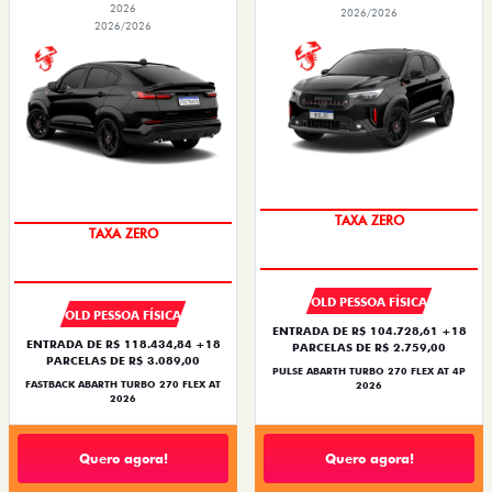
2026
2026/2026
2026/2026
SAIA DE FIAT 0KM
SAIA DE FIAT 0KM
TAXA ZERO
TAXA ZERO
OLD PESSOA FÍSICA
OLD PESSOA FÍSICA
ENTRADA DE R$ 104.728,61 +18
ENTRADA DE R$ 118.434,84 +18
PARCELAS DE R$ 2.759,00
PARCELAS DE R$ 3.089,00
PULSE ABARTH TURBO 270 FLEX AT 4P
FASTBACK ABARTH TURBO 270 FLEX AT
2026
2026
Quero agora!
Quero agora!