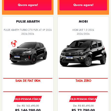
Quero agora!
Quero agora!
PULSE ABARTH
MOBI
PULSE ABARTH TURBO 270 FLEX AT 4P 2026
MOBI LIKE 1.0 2026
2026/2026
2026/2026
PREÇO IMPERDÍVEL
SAIA DE FIAT 0KM
TAXA ZERO
OPORTUNIDADE
OLD PESSOA FÍSICA
OLD PESSOA FÍSICA
De: R$ 162.490,00
De: R$ 85.490,00
R$ 146.290,00
R$ 72.790,00