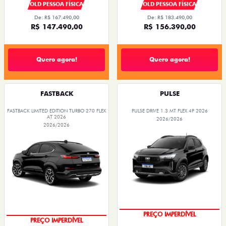
OLD PESSOA FÍSICA
OLD PESSOA FÍSICA
De: R$ 167.490,00
De: R$ 183.490,00
R$ 147.490,00
R$ 156.390,00
Quero agora!
Quero agora!
FASTBACK
PULSE
FASTBACK LIMITED EDITION TURBO 270 FLEX
PULSE DRIVE 1.3 MT FLEX 4P 2026
AT 2026
2026/2026
2026/2026
OPORTUNIDADE
COM USADO NA TROCA
PREÇO IMPERDÍVEL
PREÇO IMPERDÍVEL