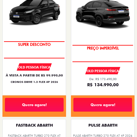
BÔNUS DE ATÉ R$ 14 MIL
SUPER DESCONTO
PREÇO IMPERDÍVEL
OPORTUNIDADE
OLD PESSOA FÍSICA
OLD PESSOA FÍSICA
À VISTA A PARTIR DE R$ 99.990,00
De: R$ 173.490,00
CRONOS DRIVE 1.3 FLEX 4P 2026
R$ 134.990,00
Quero agora!
Quero agora!
FASTBACK ABARTH
PULSE ABARTH
FASTBACK ABARTH TURBO 270 FLEX AT
PULSE ABARTH TURBO 270 FLEX AT 4P 2026