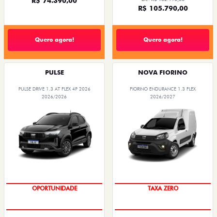
R$ 74.390,00
R$ 105.790,00
Quero agora!
Quero agora!
PULSE
NOVA FIORINO
PULSE DRIVE 1.3 AT FLEX 4P 2026
FIORINO ENDURANCE 1.3 FLEX
2026/2026
2026/2027
OPORTUNIDADE
TAXA ZERO