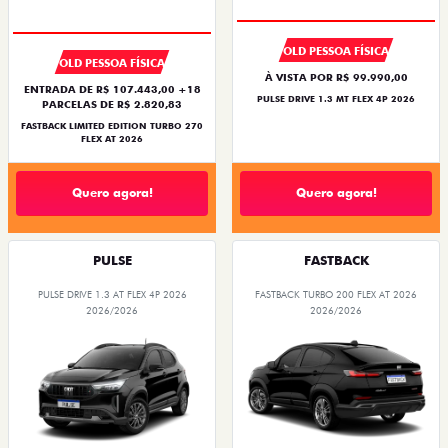
OLD PESSOA FÍSICA
OLD PESSOA FÍSICA
À VISTA POR R$ 99.990,00
ENTRADA DE R$ 107.443,00 +18
PULSE DRIVE 1.3 MT FLEX 4P 2026
PARCELAS DE R$ 2.820,83
FASTBACK LIMITED EDITION TURBO 270
FLEX AT 2026
Quero agora!
Quero agora!
PULSE
FASTBACK
PULSE DRIVE 1.3 AT FLEX 4P 2026
FASTBACK TURBO 200 FLEX AT 2026
2026/2026
2026/2026