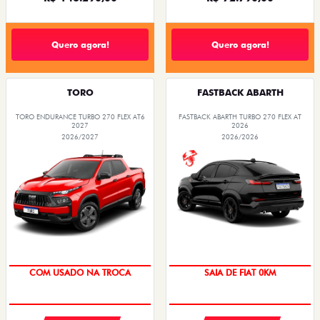
Quero agora!
Quero agora!
TORO
FASTBACK ABARTH
TORO ENDURANCE TURBO 270 FLEX AT6
FASTBACK ABARTH TURBO 270 FLEX AT
2027
2026
2026/2027
2026/2026
OPORTUNIDADE
COM USADO NA TROCA
SAIA DE FIAT 0KM
PREÇO IMPERDÍVEL