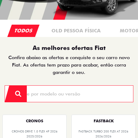
TODOS
OLD PESSOA FÍSICA
MOTOR
As melhores ofertas Fiat
Confira abaixo as ofertas e conquiste o seu carro novo
Fiat. As ofertas tem prazo para acabar, então corra
garantir o seu.
CRONOS
FASTBACK
CRONOS DRIVE 1.0 FLEX 4P 2026
FASTBACK TURBO 200 FLEX AT 2026
2025/2026
2026/2026