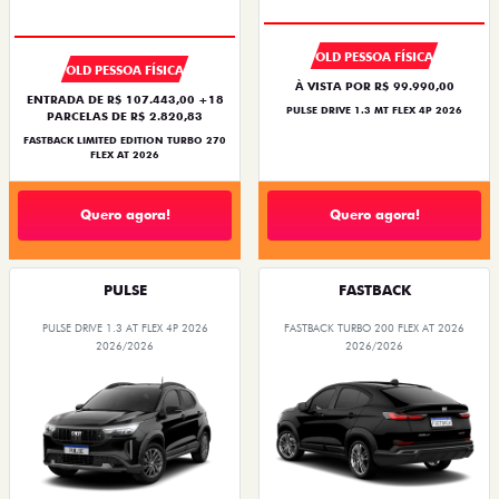
OLD PESSOA FÍSICA
OLD PESSOA FÍSICA
À VISTA POR R$ 99.990,00
ENTRADA DE R$ 107.443,00 +18
PULSE DRIVE 1.3 MT FLEX 4P 2026
PARCELAS DE R$ 2.820,83
FASTBACK LIMITED EDITION TURBO 270
FLEX AT 2026
Quero agora!
Quero agora!
PULSE
FASTBACK
PULSE DRIVE 1.3 AT FLEX 4P 2026
FASTBACK TURBO 200 FLEX AT 2026
2026/2026
2026/2026