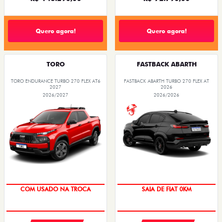
Quero agora!
Quero agora!
TORO
FASTBACK ABARTH
TORO ENDURANCE TURBO 270 FLEX AT6
FASTBACK ABARTH TURBO 270 FLEX AT
2027
2026
2026/2027
2026/2026
OPORTUNIDADE
COM USADO NA TROCA
SAIA DE FIAT 0KM
PREÇO IMPERDÍVEL