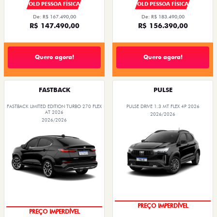
OLD PESSOA FÍSICA
OLD PESSOA FÍSICA
De: R$ 167.490,00
De: R$ 183.490,00
R$ 147.490,00
R$ 156.390,00
Quero agora!
Quero agora!
FASTBACK
PULSE
FASTBACK LIMITED EDITION TURBO 270 FLEX
PULSE DRIVE 1.3 MT FLEX 4P 2026
AT 2026
2026/2026
2026/2026
OPORTUNIDADE
COM USADO NA TROCA
PREÇO IMPERDÍVEL
PREÇO IMPERDÍVEL