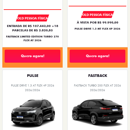
OLD PESSOA FÍSICA
OLD PESSOA FÍSICA
À VISTA POR R$ 99.990,00
ENTRADA DE R$ 107.443,00 +18
PULSE DRIVE 1.3 MT FLEX 4P 2026
PARCELAS DE R$ 2.820,83
FASTBACK LIMITED EDITION TURBO 270
FLEX AT 2026
Quero agora!
Quero agora!
PULSE
FASTBACK
PULSE DRIVE 1.3 AT FLEX 4P 2026
FASTBACK TURBO 200 FLEX AT 2026
2026/2026
2026/2026