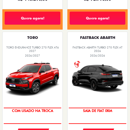
Quero agora!
Quero agora!
TORO
FASTBACK ABARTH
TORO ENDURANCE TURBO 270 FLEX AT6
FASTBACK ABARTH TURBO 270 FLEX AT
2027
2026
2026/2027
2026/2026
COM USADO NA TROCA
SAIA DE FIAT 0KM