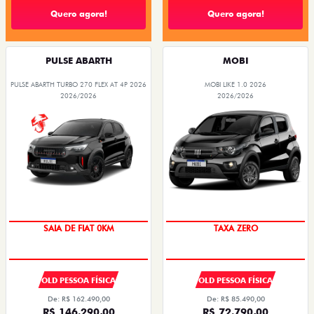
Quero agora!
Quero agora!
PULSE ABARTH
MOBI
PULSE ABARTH TURBO 270 FLEX AT 4P 2026
MOBI LIKE 1.0 2026
2026/2026
2026/2026
SAIA DE FIAT 0KM
TAXA ZERO
OLD PESSOA FÍSICA
OLD PESSOA FÍSICA
De: R$ 162.490,00
De: R$ 85.490,00
R$ 146.290,00
R$ 72.790,00