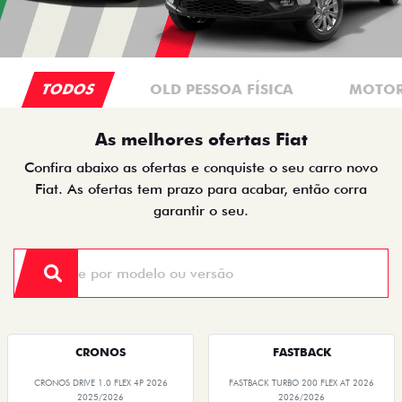
TODOS
OLD PESSOA FÍSICA
MOTOR
As melhores ofertas Fiat
Confira abaixo as ofertas e conquiste o seu carro novo
Fiat. As ofertas tem prazo para acabar, então corra
garantir o seu.
CRONOS
FASTBACK
CRONOS DRIVE 1.0 FLEX 4P 2026
FASTBACK TURBO 200 FLEX AT 2026
2025/2026
2026/2026