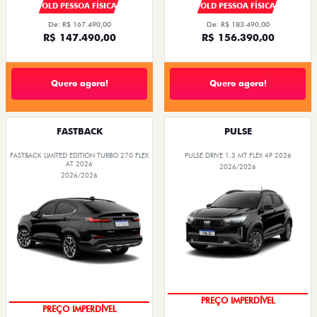
OLD PESSOA FÍSICA
OLD PESSOA FÍSICA
De: R$ 167.490,00
De: R$ 183.490,00
R$ 147.490,00
R$ 156.390,00
Quero agora!
Quero agora!
FASTBACK
PULSE
FASTBACK LIMITED EDITION TURBO 270 FLEX
PULSE DRIVE 1.3 MT FLEX 4P 2026
AT 2026
2026/2026
2026/2026
PREÇO IMPERDÍVEL
PREÇO IMPERDÍVEL