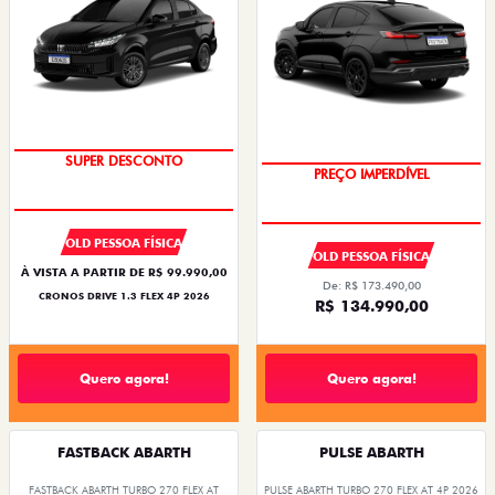
SUPER DESCONTO
PREÇO IMPERDÍVEL
OLD PESSOA FÍSICA
OLD PESSOA FÍSICA
À VISTA A PARTIR DE R$ 99.990,00
De: R$ 173.490,00
CRONOS DRIVE 1.3 FLEX 4P 2026
R$ 134.990,00
Quero agora!
Quero agora!
FASTBACK ABARTH
PULSE ABARTH
FASTBACK ABARTH TURBO 270 FLEX AT
PULSE ABARTH TURBO 270 FLEX AT 4P 2026