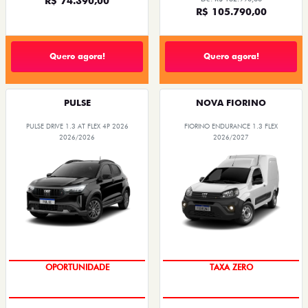
R$ 74.390,00
R$ 105.790,00
Quero agora!
Quero agora!
PULSE
NOVA FIORINO
PULSE DRIVE 1.3 AT FLEX 4P 2026
FIORINO ENDURANCE 1.3 FLEX
2026/2026
2026/2027
OPORTUNIDADE
TAXA ZERO