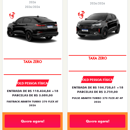
2026
2026/2026
2026/2026
TAXA ZERO
TAXA ZERO
OLD PESSOA FÍSICA
OLD PESSOA FÍSICA
ENTRADA DE R$ 104.728,61 +18
ENTRADA DE R$ 118.434,84 +18
PARCELAS DE R$ 2.759,00
PARCELAS DE R$ 3.089,00
PULSE ABARTH TURBO 270 FLEX AT 4P
FASTBACK ABARTH TURBO 270 FLEX AT
2026
2026
Quero agora!
Quero agora!