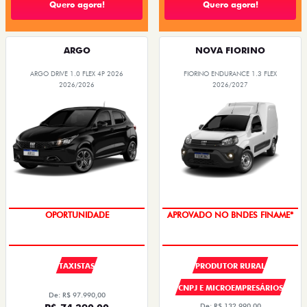
Quero agora!
Quero agora!
ARGO
NOVA FIORINO
ARGO DRIVE 1.0 FLEX 4P 2026
FIORINO ENDURANCE 1.3 FLEX
2026/2026
2026/2027
OPORTUNIDADE
APROVADO NO BNDES FINAME*
TAXISTAS
PRODUTOR RURAL
CNPJ E MICROEMPRESÁRIOS
De: R$ 97.990,00
De: R$ 132.990,00