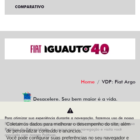
COMPARATIVO
Home
VDP: Fiat Argo
Desacelere. Seu bem maior é a vida.
Para otimizar sua experiência durante a navegação, fazemos uso de nossa
Política de Cookies e para proteger seus dados pessoais respeitamos nossa
Coletamos dados para melhorar o desempenho do site, além
IGUAUTO VEICULOS E PEÇAS LTDA
Política de Privacidade
. Ao seguir com a navegação e visita você
de personalizar conteúdo e anúncios.
concorda com nossas Políticas.
10.498.152/0001-10
Você pode configurar suas preferências no seu navegador e