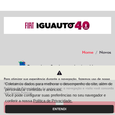
Home
Novos
Desacelere. Seu bem maior é a vida.
Para otimizar sua experiência durante a navegação, fazemos uso de nossa
Política de Cookies e para proteger seus dados pessoais respeitamos nossa
Coletamos dados para melhorar o desempenho do site, além de
Política de Privacidade
. Ao seguir com a navegação e visita você concorda
personalizar conteúdo e anúncios.
IGUAUTO VEICULOS E PEÇAS LTDA
com nossas Políticas.
Você pode configurar suas preferências no seu navegador e
10.498.152/0001-10
conferir a nossa
Política de Privacidade.
Aceitar
Recusar
ENTENDI
Desenvolvido pela DEALERSPACE ® Direitos Reservados.