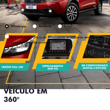
Preferência de contato:
Whatsapp
Telefone
Email
Li e aceito a
Política de Privacidade
e concordo em receber
comunicações da concessionária.
ENTRAR EM CONTATO
VISUALIZE O
VEÍCULO EM
360°