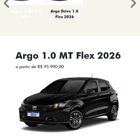
Anterior
P
Argo 1.0 MT Flex
Argo Drive 1.0
2026
Flex 2026
Argo 1.0 MT Flex 2026
a partir de R$ 95.990,00