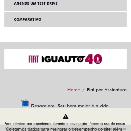
AGENDE UM TEST DRIVE
COMPARATIVO
Home
Fiat por Assinatura
Desacelere. Seu bem maior é a vida.
Para otimizar sua experiência durante a navegação, fazemos uso de nossa
Política de Cookies e para proteger seus dados pessoais respeitamos nossa
Coletamos dados para melhorar o desempenho do site, além