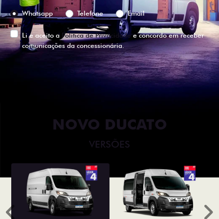
Preferência de contato:
Whatsapp
Telefone
Email
Li e aceito a
Política de Privacidade
e concordo em receber
comunicações da concessionária.
ENTRAR EM CONTATO
NOVO DUCATO
VERSÕES