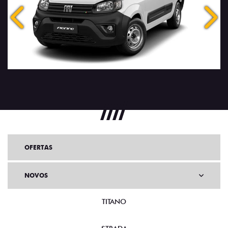
Anterior
Próx
OFERTAS
NOVOS
TITANO