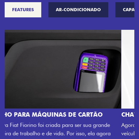
FEATURES
AR-CONDICIONADO
CAPAC
CHAVE COM TELECOMANDO
Agora, a chave da sua nova Fiorino pode abrir o
veículo também à distância, e não mais somente pela