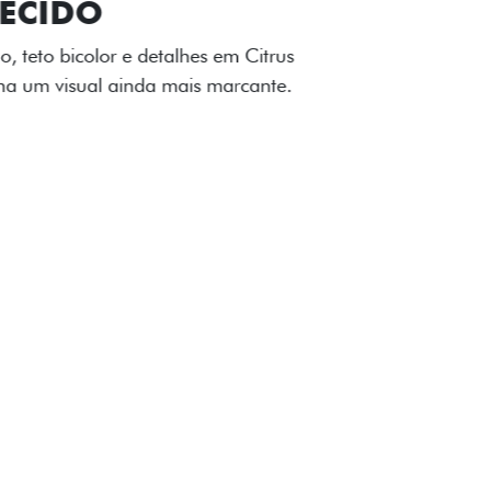
TILIZADOS
apô e nas laterais reforçam a identidade
á de comemorativa.
 série