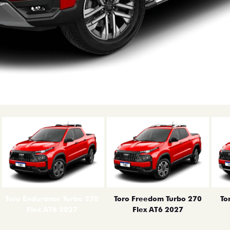
erior
Toro Endurance Turbo 270
Toro Freedom Turbo 270
To
Flex AT6 2027
Flex AT6 2027