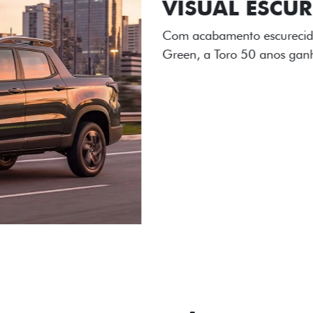
ADESIVOS ES
Os adesivos aplicados no c
única dessa edição para l
Próximo
Previous
Next
Tecnologia de