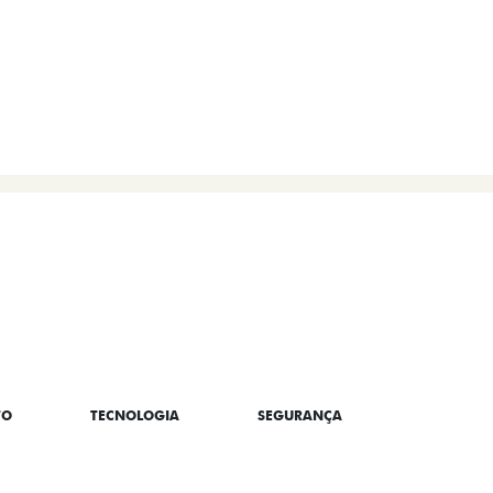
TO
TECNOLOGIA
SEGURANÇA
CONNECT/