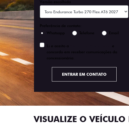
Versão escolhida
Preferência de contato:
Whatsapp
Telefone
Email
Li e aceito a
Política de Privacidade
e
concordo em receber comunicações da
concessionária.
ENTRAR EM CONTATO
VISUALIZE O VEÍCULO 