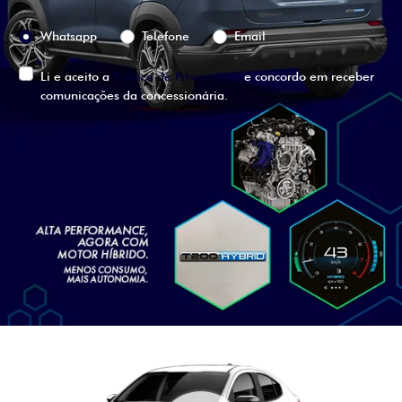
Preferência de contato:
Whatsapp
Telefone
Email
Li e aceito a
Política de Privacidade
e concordo em receber
comunicações da concessionária.
ENTRAR EM CONTATO
VISUALIZE O
VEÍCULO EM
360°