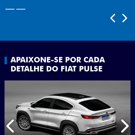
Próximo
Previous
Next
Rodas aro 18"
APAIXONE-SE POR CADA
DETALHE DO FIAT PULSE
Anterior
Próx