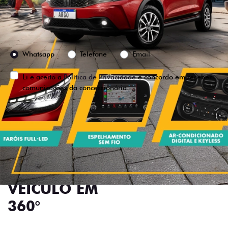
Preferência de contato:
Whatsapp
Telefone
Email
Li e aceito a
Política de Privacidade
e concordo em receber
comunicações da concessionária.
ENTRAR EM CONTATO
VISUALIZE O
VEÍCULO EM
360°