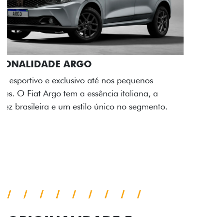
ACABAMENTO E DESIGN INTERNO
A flag italiana e o novo logo Fiat também aparecem
no interior do carro, que possui acabamento
impecável e detalhes escurecidos.
Próximo
Previous
Next
Conjunto de luzes