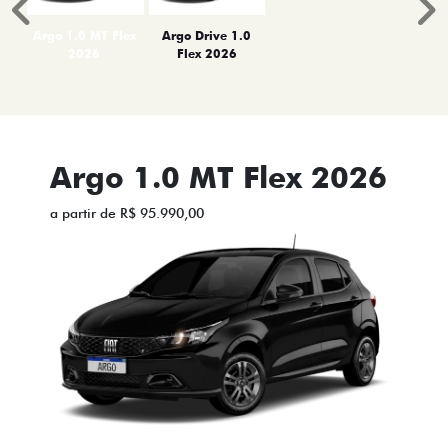
Anterior
P
Argo 1.0 MT Flex
Argo Drive 1.0
2026
Flex 2026
Argo 1.0 MT Flex 2026
a partir de R$ 95.990,00