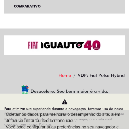
COMPARATIVO
Home
VDP: Fiat Pulse Hybrid
Desacelere. Seu bem maior é a vida.
Para otimizar sua experiência durante a navegação, fazemos uso de nossa
Política de Cookies e para proteger seus dados pessoais respeitamos nossa
Coletamos dados para melhorar o desempenho do site, além
IGUAUTO VEICULOS E PEÇAS LTDA
Política de Privacidade
. Ao seguir com a navegação e visita você
de personalizar conteúdo e anúncios.
concorda com nossas Políticas.
10.498.152/0001-10
Você pode configurar suas preferências no seu navegador e