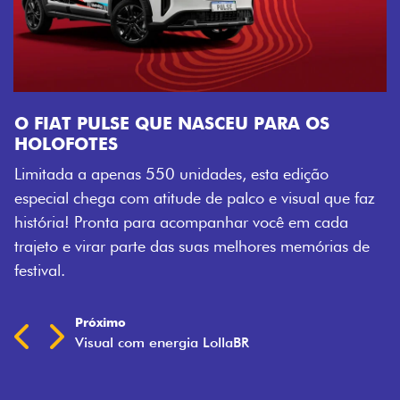
ue faz
da
as de