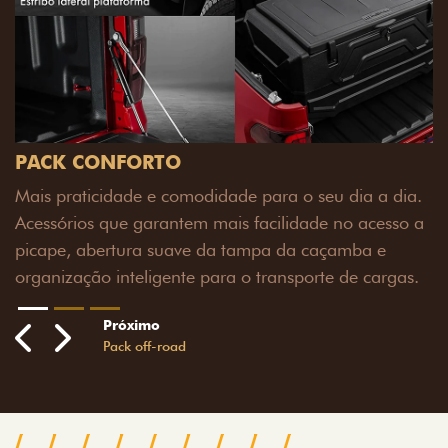
PACK OFF-ROAD
Prepare sua picape para qualquer desafio. O Pack
off-road combina engate de reboque para até 3,5
toneladas, alargadores de para-lamas e overbumper,
oferecendo mais capacidade de reboque, proteção
extra para a carroceria e um visual ainda mais
imponente para enfrentar qualquer terreno com
confiança.
Próximo
Previous
Next
Pack tecnologia