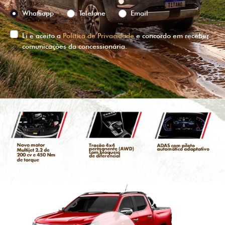
Preferência de contato:
Whatsapp
Telefone
Email
Li e aceito a
Política de Privacidade
e concordo em receber
comunicações da concessionária.
ENTRAR EM CONTATO
VISUALIZE O
VEÍCULO EM
360°