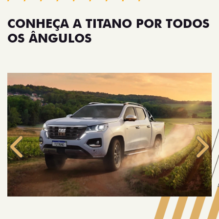
CONHEÇA A TITANO POR TODOS
OS ÂNGULOS
Anterior
Próx