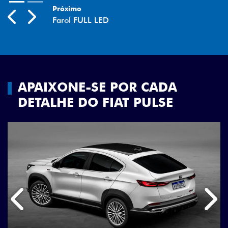
Previous
Next
APAIXONE-SE POR CADA
DETALHE DO FIAT PULSE
Anterior
Próx