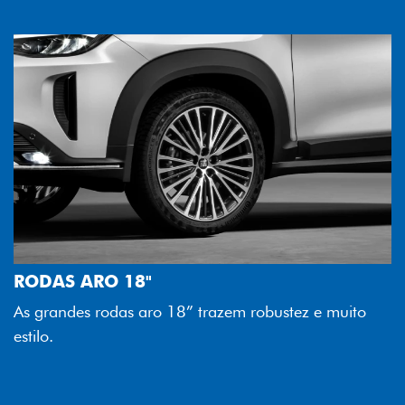
FAROL FULL LED
Tecnologia dos faróis total
melhor luminosidade, maior 
” trazem robustez e muito
economia para você.