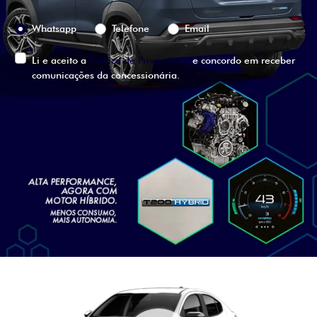
Preferência de contato:
Whatsapp
Telefone
Email
Li e aceito a
Política de Privacidade
e concordo em receber
comunicações da concessionária.
ENTRAR EM CONTATO
VISUALIZE O
VEÍCULO EM
360°