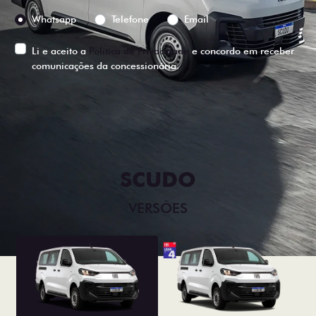
Preferência de contato:
Whatsapp
Telefone
Email
Li e aceito a
Política de Privacidade
e concordo em receber
comunicações da concessionária.
ENTRAR EM CONTATO
SCUDO
VERSÕES