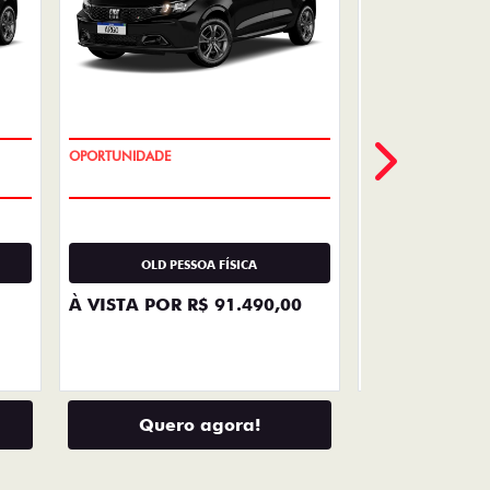
VENDAS
DIRETAS
Descubra as melhores soluções e
descontos em um novo Fiat para
empresas, produtores rurais,
taxistas e outras categorias de
negócios.
LHES