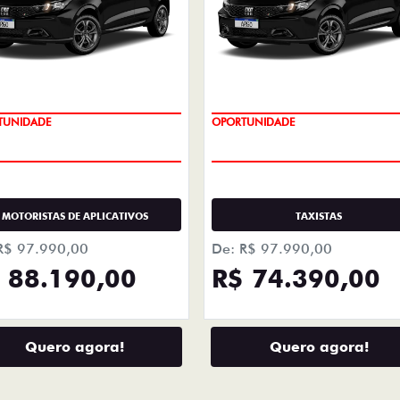
LHES
+ DETA