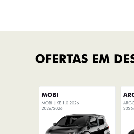
Titano
FINANCIAMENTO
FAÇA UMA SIMULAÇÃO
Você pode escolher seu
carro
novo e simular sua compra, com
opção de adicionar seu carro
usado na simulação do
financiamento.