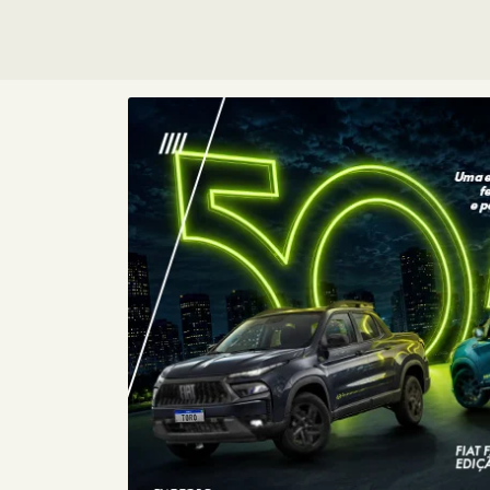
Consórcio
Fiat
Com o Consórcio Fiat, você pode
conquistar seu carro zero com
planos sem entrada e parcelas
sem juros, além de toda a
confiança que a Fiat oferece.
+ DETA