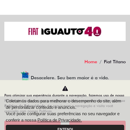
Home
Fiat Titano
Desacelere. Seu bem maior é a vida.
Para otimizar sua experiência durante a navegação, fazemos uso de nossa
Política de Cookies e para proteger seus dados pessoais respeitamos nossa
Coletamos dados para melhorar o desempenho do site, além
IGUAUTO VEICULOS E PEÇAS LTDA
Política de Privacidade
. Ao seguir com a navegação e visita você
de personalizar conteúdo e anúncios.
concorda com nossas Políticas.
10.498.152/0001-10
Você pode configurar suas preferências no seu navegador e
conferir a nossa
Política de Privacidade.
Aceitar
Recusar
ENTENDI
Desenvolvido pela DEALERSPACE ® Direitos Reservados.