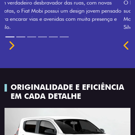
O Fiat Mobi tem sempre uma opção de cor que é a
sua cara. Escolha entre o Preto Vulcano, Vermelho
Montecarlo, Branco Banchisa, Prata Bari e Cinza
Silverstone.
Próximo
Previous
Next
Rodas de liga leve
ORIGINALIDADE E EFICIÊNCIA
EM CADA DETALHE