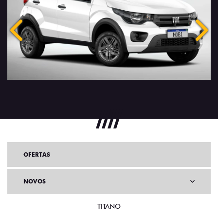
Anterior
Próx
OFERTAS
NOVOS
TITANO