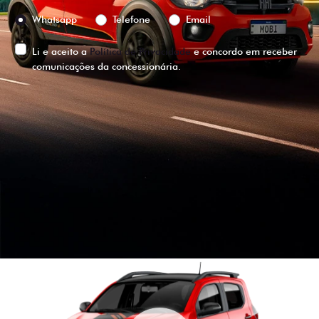
Preferência de contato:
Whatsapp
Telefone
Email
Li e aceito a
Política de Privacidade
e concordo em receber
comunicações da concessionária.
ENTRAR EM CONTATO
VISUALIZE O
VEÍCULO EM
360°