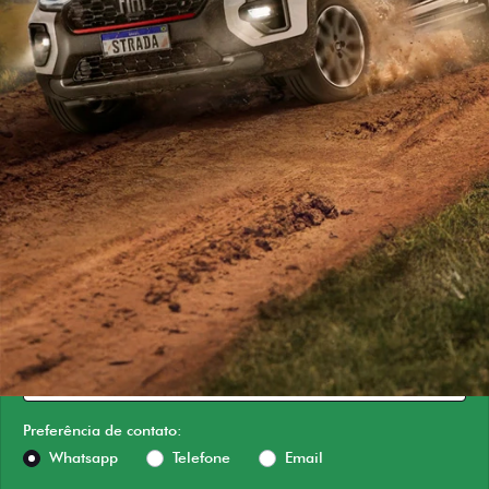
ESTOU INTERESSADO
Versão escolhida
Preferência de contato:
Whatsapp
Telefone
Email