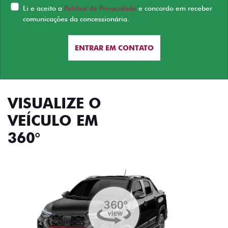
Li e aceito a
Política de Privacidade
e concordo em receber
comunicações da concessionária.
ENTRAR EM CONTATO
VISUALIZE O
VEÍCULO EM
360°