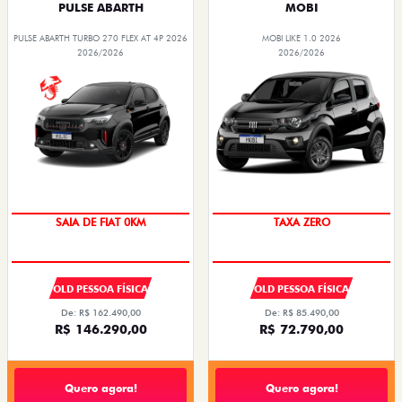
PULSE ABARTH
MOBI
PULSE ABARTH TURBO 270 FLEX AT 4P 2026
MOBI LIKE 1.0 2026
2026/2026
2026/2026
SAIA DE FIAT 0KM
TAXA ZERO
OLD PESSOA FÍSICA
OLD PESSOA FÍSICA
De: R$ 162.490,00
De: R$ 85.490,00
R$ 146.290,00
R$ 72.790,00
Quero agora!
Quero agora!