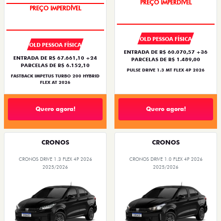
PREÇO IMPERDÍVEL
PREÇO IMPERDÍVEL
OLD PESSOA FÍSICA
OLD PESSOA FÍSICA
ENTRADA DE R$ 60.070,57 +36
ENTRADA DE R$ 67.661,10 +24
PARCELAS DE R$ 1.489,00
PARCELAS DE R$ 6.152,10
PULSE DRIVE 1.3 MT FLEX 4P 2026
FASTBACK IMPETUS TURBO 200 HYBRID
FLEX AT 2026
Quero agora!
Quero agora!
CRONOS
CRONOS
CRONOS DRIVE 1.3 FLEX 4P 2026
CRONOS DRIVE 1.0 FLEX 4P 2026
2025/2026
2025/2026