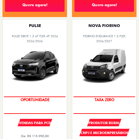
Quero agora!
Quero agora!
PULSE
NOVA FIORINO
PULSE DRIVE 1.3 AT FLEX 4P 2026
FIORINO ENDURANCE 1.3 FLEX
2026/2026
2026/2027
OPORTUNIDADE
TAXA ZERO
VENDAS PARA PCD
PRODUTOR RURAL
CNPJ E MICROEMPRESÁRIOS
De: R$ 115.990,00