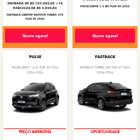
ENTRADA DE R$ 107.443,00 +18
PULSE DRIVE 1.3 MT FLEX 4P 2026
PARCELAS DE R$ 2.820,83
FASTBACK LIMITED EDITION TURBO 270
FLEX AT 2026
Quero agora!
Quero agora!
PULSE
FASTBACK
PULSE DRIVE 1.3 AT FLEX 4P 2026
FASTBACK TURBO 200 FLEX AT 2026
2026/2026
2026/2026
PREÇO IMPERDÍVEL
OPORTUNIDADE