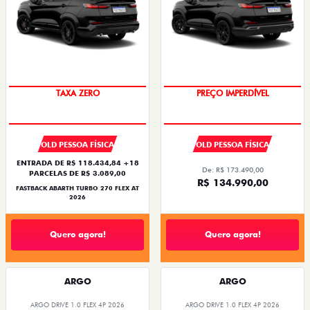
TAXA ZERO
PREÇO IMPERDÍVEL
OLD PESSOA FÍSICA
OLD PESSOA FÍSICA
ENTRADA DE R$ 118.434,84 +18
De: R$ 173.490,00
PARCELAS DE R$ 3.089,00
R$ 134.990,00
FASTBACK ABARTH TURBO 270 FLEX AT
2026
Quero agora!
Quero agora!
ARGO
ARGO
ARGO DRIVE 1.0 FLEX 4P 2026
ARGO DRIVE 1.0 FLEX 4P 2026