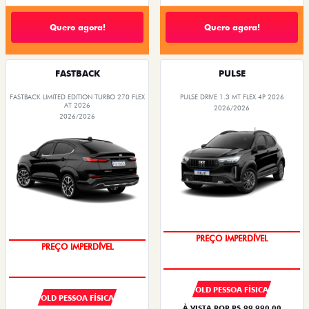
Quero agora!
Quero agora!
FASTBACK
PULSE
FASTBACK LIMITED EDITION TURBO 270 FLEX
PULSE DRIVE 1.3 MT FLEX 4P 2026
AT 2026
2026/2026
2026/2026
PREÇO IMPERDÍVEL
PREÇO IMPERDÍVEL
OLD PESSOA FÍSICA
OLD PESSOA FÍSICA
À VISTA POR R$ 99.990,00