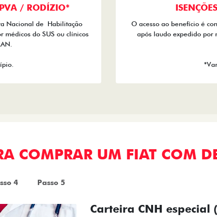
 IPVA / RODÍZIO*
ISENÇÕES:
ra Nacional de Habilitação
O acesso ao benefício é co
r médicos do SUS ou clínicos
após laudo expedido por 
RAN.
ípio.
*Var
ARA COMPRAR UM FIAT COM D
sso 4
Passo 5
Carteira CNH especial 