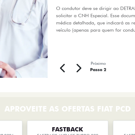
O condutor deve se dirigir ao DET
solicitar a CNH Especial. Esse docu
médica detalhada, que indicará as r
veículo (apenas para quem for condu
Próximo
Passo 2
APROVEITE AS OFERTAS FIAT PCD
FASTBACK