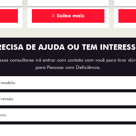
Saiba mais
RECISA DE AJUDA OU TEM INTERESS
os consultores irá entrar com contato com você para tirar dúvi
para Pessoas com Deficiência.